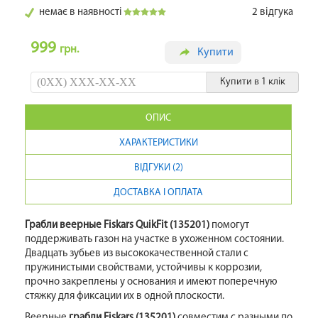
немає в наявності
2
відгука
999
грн.
Купити
Купити в 1 клік
ОПИС
ХАРАКТЕРИСТИКИ
ВІДГУКИ (2)
ДОСТАВКА І ОПЛАТА
Грабли веерные Fiskars QuikFit (135201)
помогут
поддерживать газон на участке в ухоженном состоянии.
Двадцать зубьев из высококачественной стали с
пружинистыми свойствами, устойчивы к коррозии,
прочно закреплены у основания и имеют поперечную
стяжку для фиксации их в одной плоскости.
Веерные
грабли Fiskars (135201)
совместим с разными по