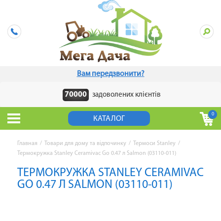
Вам передзвонити?
70000
задоволених клієнтів
0
КАТАЛОГ
Главная
/
Товари для дому та відпочинку
/
Термоси Stanley
/
Термокружка Stanley Ceramivac Go 0.47 л Salmon (03110-011)
ТЕРМОКРУЖКА STANLEY CERAMIVAC
GO 0.47 Л SALMON (03110-011)