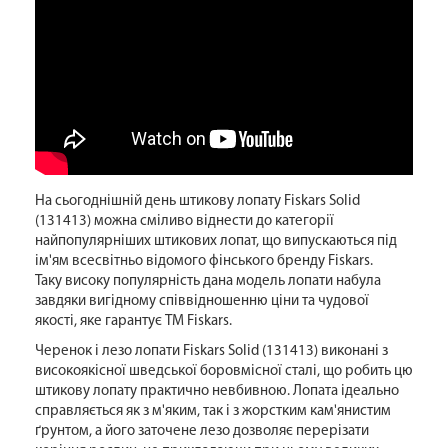
На сьогоднішній день штикову лопату Fiskars Solid
(131413) можна сміливо віднести до категорії
найпопулярніших штикових лопат, що випускаються під
ім'ям всесвітньо відомого фінського бренду Fiskars.
Таку високу популярність дана модель лопати набула
завдяки вигідному співвідношенню ціни та чудової
якості, яке гарантує ТМ Fiskars.
Черенок і лезо лопати Fiskars Solid (131413) виконані з
високоякісної шведської боровмісної сталі, що робить цю
штикову лопату практично невбивною. Лопата ідеально
справляється як з м'яким, так і з жорстким кам'янистим
ґрунтом, а його заточене лезо дозволяє перерізати