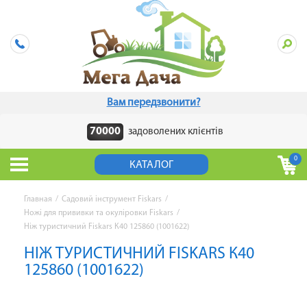
Вам передзвонити?
70000
задоволених клієнтів
0
КАТАЛОГ
Главная
/
Садовий інструмент Fiskars
/
Ножі для прививки та окуліровки Fiskars
/
Ніж туристичний Fiskars К40 125860 (1001622)
НІЖ ТУРИСТИЧНИЙ FISKARS К40
125860 (1001622)