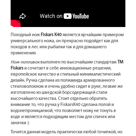
Походный нож
Fiskars K40
является ярчайшим примером
универсального ножа, он прекрасно подойдет как для
походов в лес или рыбалки так и для домашнего
применения.
Нож-поплавок
выполнен по высочайшим стандартам
ТМ
Fiskars
и сочетает в себе инновационные решения,
европейское качество и стильный минималистический
дизайн. Ручка сделана из полиамида армированного
стекловолокном и очень удобно сидит в руке, лезвие же
изготовлено из шведской борсодержащей стали
высочайшего качества. Стоит отдельно обратить
внимание то, что ручка у FiskarsK40 сделана полой и
водонепроницаемой, что позволяет ножу не тонуть в
воде и является подходящим местом для спичек или
заначки :)
Точится данная модель практически любой точилкой, но