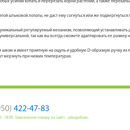
собых усилий копать и перерезать корни растений, а также перекапы
этой штыковой лопаты, не даст ему согнуться или же подвергнутьс
уникальный регулируемый механизм, позволяющий устанавливать д
 универсальной, так как вы всегда сможете адаптировать ее размер 
 швом и имеет приятную на ощупь и удобную D-образную ручку из п
ут мерзнуть при низких температурах.
050)
422-47-83
:00 - 18:00. Замовлення товару на сайті - цілодобово.