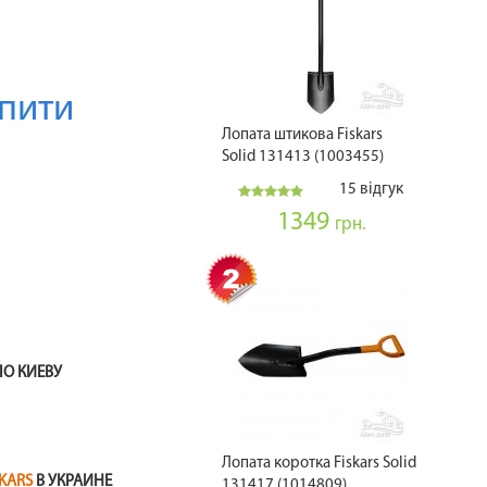
пити
Лопата штикова Fiskars
Solid 131413 (1003455)
15 відгук
1349
грн.
ПО КИЕВУ
Лопата коротка Fiskars Solid
SKARS
В УКРАИНЕ
131417 (1014809)