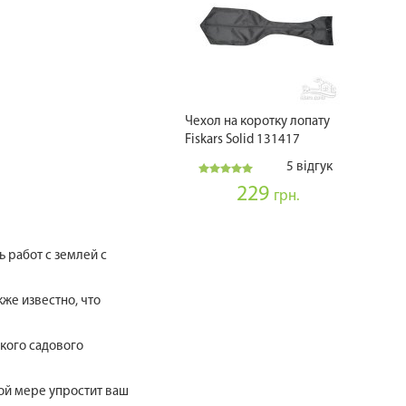
Чехол на коротку лопату
Fiskars Solid 131417
5 відгук
229
грн.
 работ с землей с
же известно, что
кого садового
й мере упростит ваш