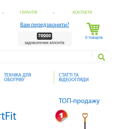
ГАРАНТІЯ
КОНТАКТИ
Вам передзвонити?
70000
0 товарів
.
задоволених клієнтів
ТЕХНІКА ДЛЯ
СТАТТІ ТА
ОБОГРІВУ
ВІДЕООГЛЯДИ
ТОП-продажу
tFit