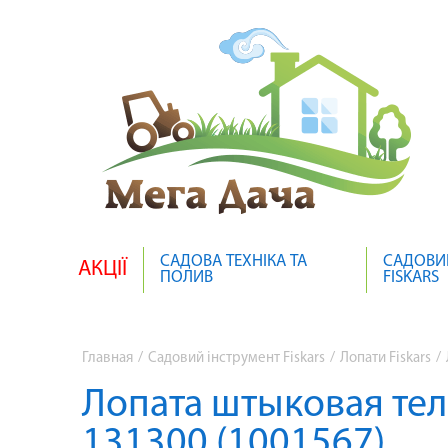
САДОВА ТЕХНІКА ТА
САДОВИ
АКЦІЇ
ПОЛИВ
FISKARS
Главная
/
Садовий інструмент Fiskars
/
Лопати Fiskars
/
Лопата штыковая теле
131300 (1001567)