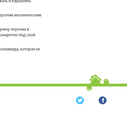
вать и взрыхлять
я прочим механическим
лину черенка в
конкретно под свой
олиамида, которая не