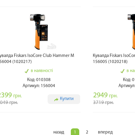
увалда Fiskars IsoCore Club Hammer M
Кувалда Fiskars IsoC
56004 (1020217)
156005 (1020218)
в наявності
в на
Код: 010308
Код: 
Артикул: 156004
Артикул
2399
2949
грн.
грн.
Купити
049 грн.
3719 грн.
назад
1
2
вперед