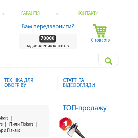
ГАРАНТІЯ
КОНТАКТИ
Вам передзвонити?
70000
0 товарів
.
задоволених клієнтів
ТЕХНІКА ДЛЯ
СТАТТІ ТА
ОБОГРІВУ
ВІДЕООГЛЯДИ
ТОП-продажу
skars
|
rs
|
Пили Fiskars
|
ри Fiskars