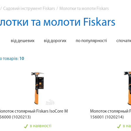
/
Садовий інструмент Fiskars
/
Молотки та молоти Fiskars
отки та молоти Fiskars
від дешевих
від дорогих
по популярності
спочат
о товарів:
10
олоток столярный Fiskars IsoCore M
Молоток столярный Fi
56000 (1020213)
156001 (1020214)
в наявності
в на