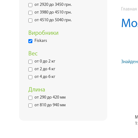
от 2920 до 3450 грн.
Главная
от 3980 до 4510 грн.
от 4510 до 5040 грн.
Мол
Виробники
Fiskars
Вес
от 0 до 2 кг
Знайден
от 2 до 4 кг
от 4 до 6 кг
Длина
от 290 до 420 мм
от 810 до 940 мм
М
1