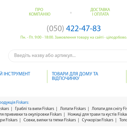
ПРО
ДОСТАВКА
КОМПАНІЮ
І ОПЛАТА
(050)
422-47-83
Пн. - Пт. 9:00 - 18:00. Замовлення товару на сайті - цілодобово
Й ІНСТРУМЕНТ
ТОВАРИ ДЛЯ ДОМУ ТА
ВІДПОЧИНКУ
родукція Fiskars:
iskars
|
Граблі та вили Fiskars
|
Лопати Fiskars
|
Лопати для снігу Fi
ля прививки та окуліровки Fiskars
|
Ножиці для трави та кустів Fiska
ри Fiskars
|
Совки, вилки та тяпки Fiskars
|
Сучкорізи Fiskars
|
Топо