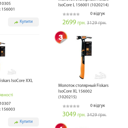
010305
IsoCore L 156001 (1020214)
: 156001
0 відгук
2699
Купити
грн.
3129 грн.
skars IsoCore XXL
Молоток столярный Fiskars
IsoCore XL 156002
явності
(1020215)
010307
0 відгук
: 156003
3049
грн.
3429 грн.
Купити