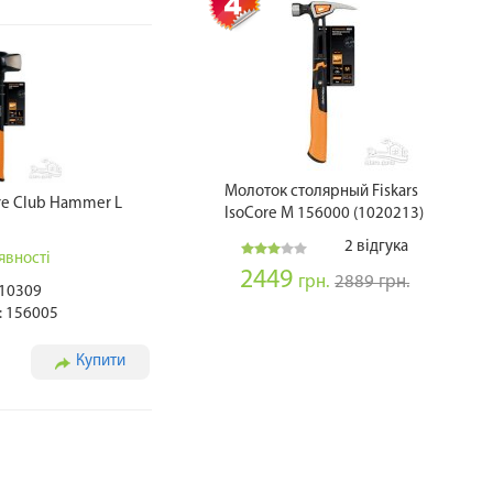
Молоток столярный Fiskars
ore Club Hammer L
IsoCore M 156000 (1020213)
2 відгука
явності
2449
грн.
2889 грн.
010309
: 156005
Купити