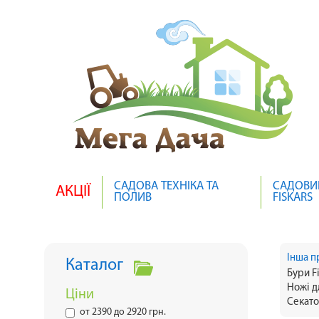
САДОВА ТЕХНІКА ТА
САДОВИ
АКЦІЇ
ПОЛИВ
FISKARS
Інша п
Каталог
Бури F
Ножі д
Ціни
Секато
от 2390 до 2920 грн.