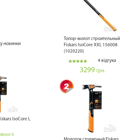
Топор-молот строительный
ку новинки
Fiskars IsoCore XXL 156008
(1020220)
4 відгука
3299
грн.
skars IsoCore L
явності
Молоток столярный Fiskars