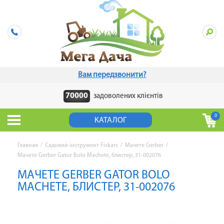
Вам передзвонити?
70000
задоволених клієнтів
0
КАТАЛОГ
Главная
/
Садовий інструмент Fiskars
/
Мачете Gerber
/
Мачете Gerber Gator Bolo Machete, блистер, 31-002076
МАЧЕТЕ GERBER GATOR BOLO
MACHETE, БЛИСТЕР, 31-002076