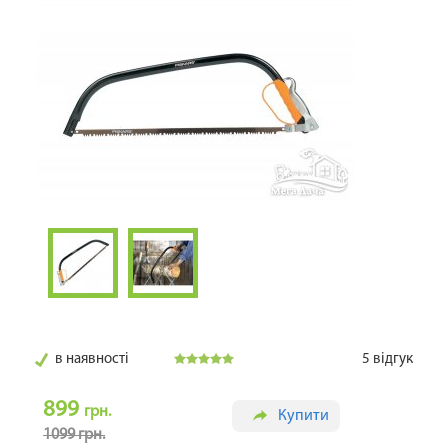
в наявності
5
відгук
899
грн.
Купити
1099 грн.