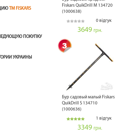
Fiskars QuikDrill M 134720
КЦИЮ
ТМ FISKARS
(1000638)
0 відгук
3649
грн.
СЛЕДУЮЩУЮ ПОКУПКУ
ИТОРИИ УКРАИНЫ
Бур садовый малый Fiskars
QuikDrill S 134710
(1000636)
1 відгук
3349
грн.