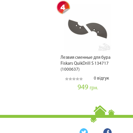
Лезвия сменные для бура
Fiskars QuikDrill S 134717
(1000637)
0 відгук
949
грн.