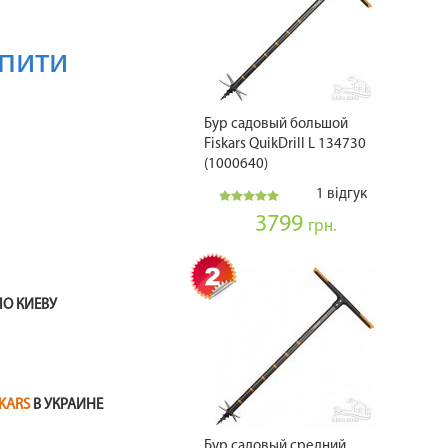
пити
Бур садовый большой
Fiskars QuikDrill L 134730
(1000640)
1 відгук
3799
грн.
ПО КИЕВУ
SKARS
В УКРАИНЕ
Бур садовый средний