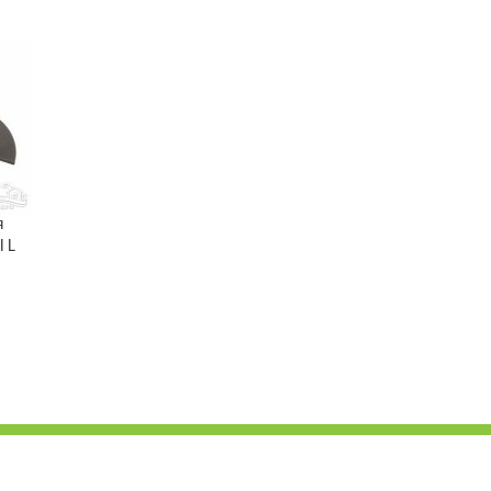
я
l L