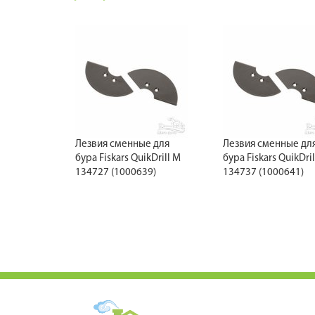
Лезвия сменные для
Лезвия сменные дл
бура Fiskars QuikDrill M
бура Fiskars QuikDril
134727 (1000639)
134737 (1000641)