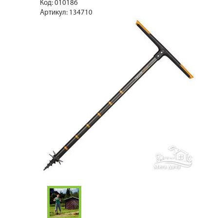
Код:
010186
Артикул:
134710