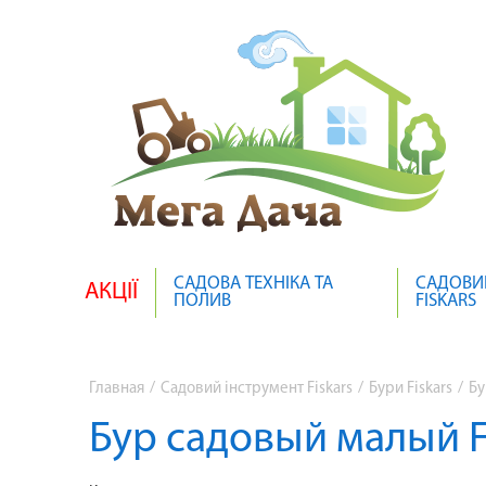
САДОВА ТЕХНІКА ТА
САДОВИ
АКЦІЇ
ПОЛИВ
FISKARS
Главная
/
Садовий інструмент Fiskars
/
Бури Fiskars
/
Бу
Бур садовый малый Fi