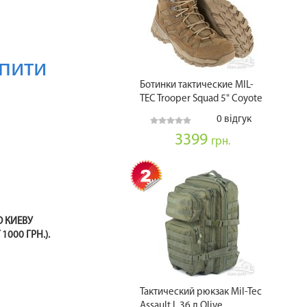
пити
Ботинки тактические MIL-
TEC Trooper Squad 5" Coyote
0 відгук
3399
грн.
О КИЕВУ
1000 ГРН.).
Тактический рюкзак Mil-Tec
Assault L 36 л Olive