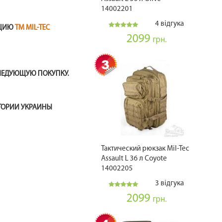
14002201
4 відгука
КЦИЮ
ТМ MIL-TEC
2099
грн.
ЛЕДУЮЩУЮ ПОКУПКУ.
ИТОРИИ УКРАИНЫ
Тактический рюкзак Mil-Tec
Assault L 36 л Coyote
14002205
3 відгука
2099
грн.