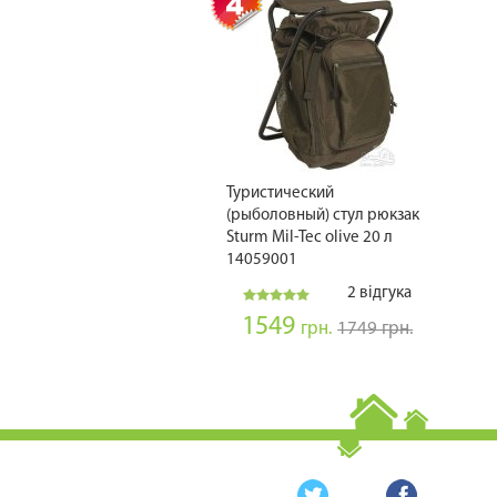
Туристический
(рыболовный) стул рюкзак
Sturm Mil-Tec olive 20 л
14059001
2 відгука
1549
грн.
1749 грн.