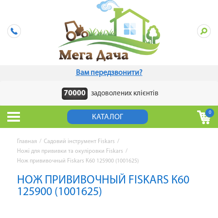
Вам передзвонити?
70000
задоволених клієнтів
0
КАТАЛОГ
Главная
/
Садовий інструмент Fiskars
/
Ножі для прививки та окуліровки Fiskars
/
Нож прививочный Fiskars К60 125900 (1001625)
НОЖ ПРИВИВОЧНЫЙ FISKARS К60
125900 (1001625)