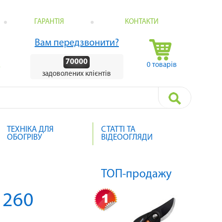
ГАРАНТІЯ
КОНТАКТИ
Вам передзвонити?
70000
0 товарів
.
задоволених клієнтів
ТЕХНІКА ДЛЯ
СТАТТІ ТА
ОБОГРІВУ
ВІДЕООГЛЯДИ
ТОП-продажу
1260