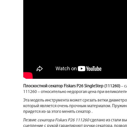
Плоскостной секатор Fiskars P26 SingleStep (111260)
– с
111260 – относительно недорогая цена при великолепн
Эта модель инструмента может срезать ветки диаметро
который является очень прочным материалом. Пружина 
придется из-за этого менять секатор .
Лезвие
секатора Fiskars P26 111260
сделано из стали вы
сцепление с рукой гарантируют ручки секатора, позвол