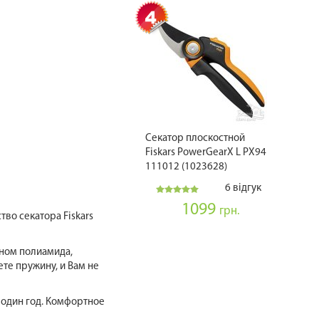
Секатор плоскостной
Fiskars PowerGearX L PX94
111012 (1023628)
6 відгук
1099
грн.
во секатора Fiskars
кном полиамида,
те пружину, и Вам не
 один год. Комфортное