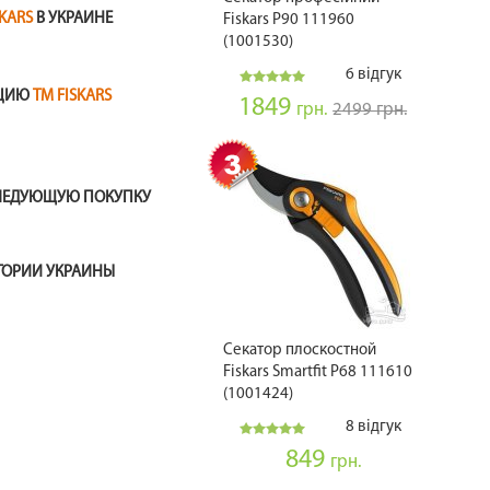
SKARS
В УКРАИНЕ
Fiskars P90 111960
(1001530)
6 відгук
КЦИЮ
ТМ FISKARS
1849
грн.
2499 грн.
СЛЕДУЮЩУЮ ПОКУПКУ
ИТОРИИ УКРАИНЫ
Секатор плоскостной
Fiskars Smartfit P68 111610
(1001424)
8 відгук
849
грн.