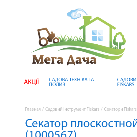
САДОВА ТЕХНІКА ТА
САДОВИ
АКЦІЇ
ПОЛИВ
FISKARS
Главная
/
Садовий інструмент Fiskars
/
Секатори Fiskars
Секатор плоскостной 
(1000567)