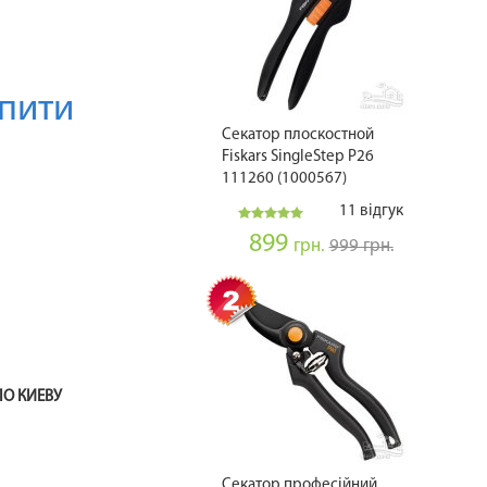
пити
Секатор плоскостной
Fiskars SingleStep P26
111260 (1000567)
11 відгук
899
грн.
999 грн.
ПО КИЕВУ
Секатор професійний