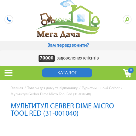
Вам передзвонити?
70000
задоволених клієнтів
0
КАТАЛОГ
Главная
/
Товари для дому та відпочинку
/
Туристичні ножі Gerber
/
Мультитул Gerber Dime Micro Tool Red (31-001040)
МУЛЬТИТУЛ GERBER DIME MICRO
TOOL RED (31-001040)