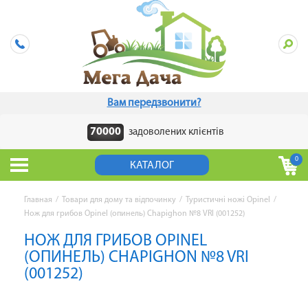
Вам передзвонити?
70000
задоволених клієнтів
0
КАТАЛОГ
Главная
/
Товари для дому та відпочинку
/
Туристичні ножі Opinel
/
Нож для грибов Opinel (опинель) Chapighon №8 VRI (001252)
НОЖ ДЛЯ ГРИБОВ OPINEL
(ОПИНЕЛЬ) CHAPIGHON №8 VRI
(001252)