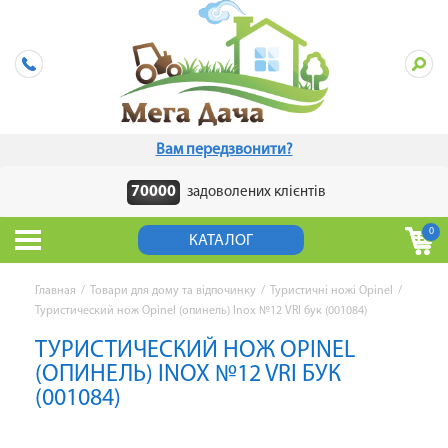
Вам передзвонити?
70000
задоволених клієнтів
0
КАТАЛОГ
Главная
/
Товари для дому та відпочинку
/
Туристичні ножі Opinel
/
Туристический нож Opinel (опинель) Inox №12 VRI бук (001084)
ТУРИСТИЧЕСКИЙ НОЖ OPINEL
(ОПИНЕЛЬ) INOX №12 VRI БУК
(001084)