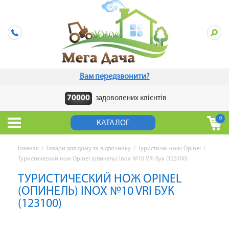
Вам передзвонити?
70000
задоволених клієнтів
0
КАТАЛОГ
Главная
/
Товари для дому та відпочинку
/
Туристичні ножі Opinel
/
Туристический нож Opinel (опинель) Inox №10 VRI бук (123100)
ТУРИСТИЧЕСКИЙ НОЖ OPINEL
(ОПИНЕЛЬ) INOX №10 VRI БУК
(123100)