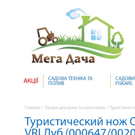
САДОВА ТЕХНІКА ТА
САДОВИ
АКЦІЇ
ПОЛИВ
FISKARS
Главная
/
Товари для дому та відпочинку
/
Туристичні н
Туристический нож O
VRI Дуб (000647/002