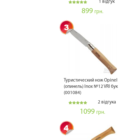
1 відгук
899
грн.
Туристический нож Opinel
(опинель) Inox №12 VRI бук
(001084)
2 відгука
1099
грн.