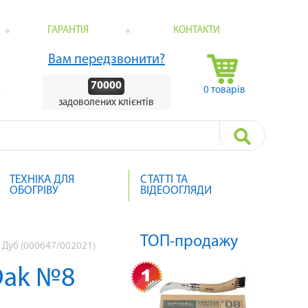
ГАРАНТІЯ
КОНТАКТИ
Вам передзвонити?
70000
0 товарів
.
задоволених клієнтів
ТЕХНІКА ДЛЯ
СТАТТІ ТА
ОБОГРІВУ
ВІДЕООГЛЯДИ
ТОП-продажу
I Дуб (000647/002021)
Oak №8