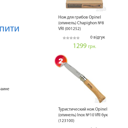
Нож для грибов Opinel
(опинель) Chapighon №8
пити
VRI (001252)
0 відгук
1299
грн.
раине
Туристический нож Opinel
(опинель) Inox №10 VRI бук
(123100)