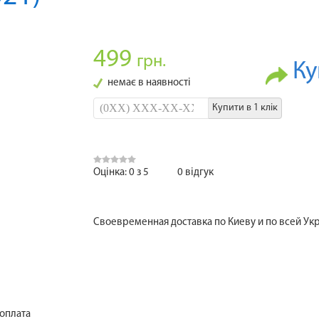
499
грн.
Ку
немає в наявності
Купити в 1 клік
Оцінка:
0
з
5
0
відгук
Своевременная доставка по Киеву и по всей Ук
 оплата